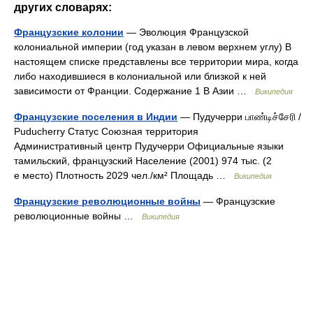
других словарях:
Французские колонии
— Эволюция Французской
колониальной империи (год указан в левом верхнем углу) В
настоящем списке представлены все территории мира, когда
либо находившиеся в колониальной или близкой к ней
зависимости от Франции. Содержание 1 В Азии …
Википедия
Французские поселения в Индии
— Пудучерри பாண்டிச்சேரி /
Puducherry Статус Союзная территория
Административный центр Пудучерри Официальные языки
тамильский, французский Население (2001) 974 тыс. (2
е место) Плотность 2029 чел./км² Площадь …
Википедия
Французские революционные войны
— Французские
революционные войны …
Википедия