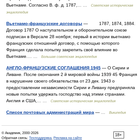
Вьетнаме. Согласно В. ф. д. 1787,… …
Советская историческая
энциклопедия
Вьетнамо-французские договоры
— 1787, 1874, 1884.
Договор 1787 О наступательном и оборонительном союзе
подписан в Версале 28 ноября; первый в истории вьетнамо
французских отношений договор, с помощью которого
Франция сделала попытку закрепить своё влияние во
Вьетнаме.… …
Большая советская энциклопедия
АНГЛО-ФРАНЦУЗСКИЕ СОГЛАШЕНИЯ 1945
— О Сирии и
Ливане. После окончания 2 й мировой войны 1939 45 Франция
в нарушение своего обязательства от 23 дек. 1943 о
предоставлении независимости Сирии и Ливану предприняла
новые попытки удержать господство над этими странами.
Англия и США,… …
Советская историческая энциклопедия
Список почтовых администраций мира
— …
Википедия
© Академик, 2000-2026
18+
Обратная связь:
Техподдержка
,
Реклама на сайте